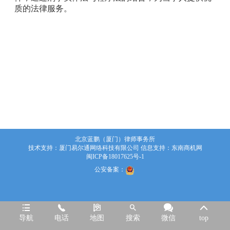
质的法律服务。
北京蓝鹏（厦门）律师事务所
技术支持：
厦门易尔通网络科技有限公司
信息支持：
东南商机网
闽ICP备18017625号-1
公安备案：






导航
电话
地图
搜索
微信
top