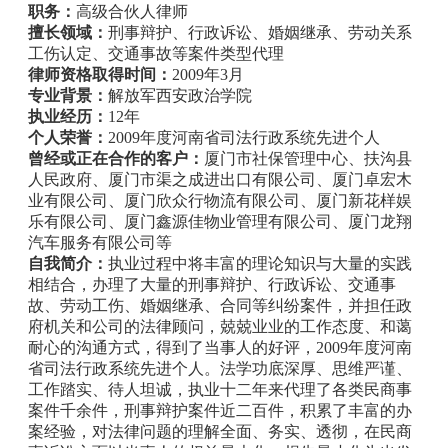
职务：
高级合伙人律师
擅长领域：
刑事辩护、行政诉讼、婚姻继承、劳动关系
工伤认定、交通事故等案件类型代理
律师资格取得时间：
2009年3月
专业背景：
解放军西安政治学院
执业经历：
12年
个人荣誉：
2009年度河南省司法行政系统先进个人
曾经或正在合作的客户：
厦门市社保管理中心、扶沟县
人民政府、厦门市渠之成进出口有限公司、厦门卓宏木
业有限公司、厦门欣众行物流有限公司、厦门新花样娱
乐有限公司、厦门鑫源佳物业管理有限公司、厦门龙翔
汽车服务有限公司等
自我简介：
执业过程中将丰富的理论知识与大量的实践
相结合，办理了大量的刑事辩护、行政诉讼、交通事
故、劳动工伤、婚姻继承、合同等纠纷案件，并担任政
府机关和公司的法律顾问，兢兢业业的工作态度、和蔼
耐心的沟通方式，得到了当事人的好评，2009年度河南
省司法行政系统先进个人。法学功底深厚、思维严谨、
工作踏实、待人坦诚，执业十二年来代理了各类民商事
案件千余件，刑事辩护案件近二百件，积累了丰富的办
案经验，对法律问题的理解全面、务实、透彻，在民商